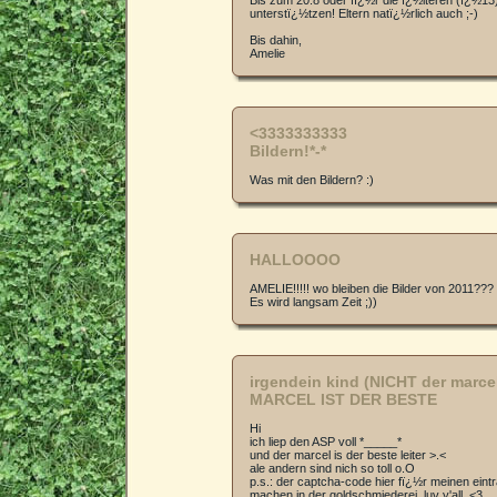
Bis zum 20.8 oder fï¿½r die ï¿½lteren (ï¿½13
unterstï¿½tzen! Eltern natï¿½rlich auch ;-)
Bis dahin,
Amelie
<3333333333
Bildern!*-*
Was mit den Bildern? :)
HALLOOOO
AMELIE!!!!! wo bleiben die Bilder von 2011???
Es wird langsam Zeit ;))
irgendein kind (NICHT der marcel
MARCEL IST DER BESTE
Hi
ich liep den ASP voll *_____*
und der marcel is der beste leiter >.<
ale andern sind nich so toll o.O
p.s.: der captcha-code hier fï¿½r meinen eintra
machen in der goldschmiederei. luv y'all. <3