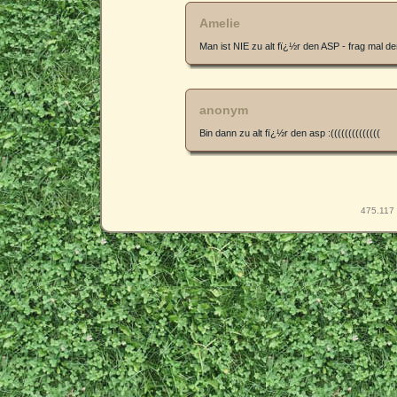
Amelie
Man ist NIE zu alt fï¿½r den ASP - frag mal de
anonym
Bin dann zu alt fï¿½r den asp :((((((((((((((
475.117 