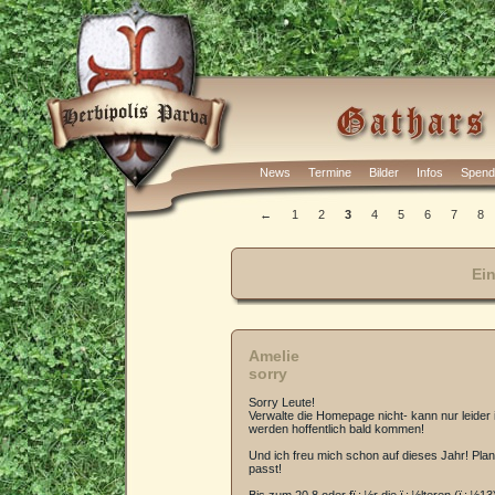
News
Termine
Bilder
Infos
Spend
←
1
2
3
4
5
6
7
8
Ein
Amelie
sorry
Sorry Leute!
Verwalte die Homepage nicht- kann nur leider 
werden hoffentlich bald kommen!
Und ich freu mich schon auf dieses Jahr! Pla
passt!